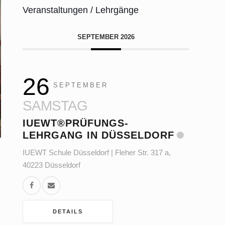
Veranstaltungen / Lehrgänge
SEPTEMBER 2026
26
SEPTEMBER
SAMSTAG
IUEWT®PRÜFUNGS-
LEHRGANG IN DÜSSELDORF
IUEWT Schule Düsseldorf | Fleher Str. 317 a,
40223 Düsseldorf
DETAILS