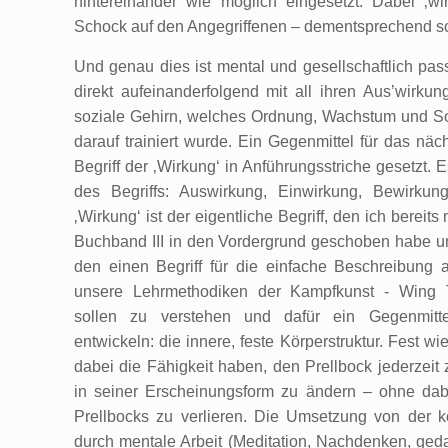
hintereinander wie möglich eingesetzt. Dabei ‚wi
Schock auf den Angegriffenen – dementsprechend sc
Und genau dies ist mental und gesellschaftlich pas
direkt aufeinanderfolgend mit all ihren Aus’wirku
soziale Gehirn, welches Ordnung, Wachstum und Sorg
darauf trainiert wurde. Ein Gegenmittel für das nä
Begriff der ‚Wirkung‘ in Anführungsstriche gesetzt. E
des Begriffs: Auswirkung, Einwirkung, Bewirkun
‚Wirkung‘ ist der eigentliche Begriff, den ich bereits
Buchband III in den Vordergrund geschoben habe un
den einen Begriff für die einfache Beschreibung
unsere Lehrmethodiken der Kampfkunst - Wing 
sollen zu verstehen und dafür ein Gegenmit
entwickeln: die innere, feste Körperstruktur. Fest wi
dabei die Fähigkeit haben, den Prellbock jederzeit 
in seiner Erscheinungsform zu ändern – ohne dab
Prellbocks zu verlieren. Die Umsetzung von der kö
durch mentale Arbeit (Meditation, Nachdenken, ged