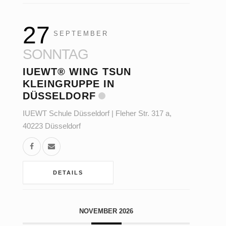
27
SEPTEMBER
SONNTAG
IUEWT® WING TSUN
KLEINGRUPPE IN
DÜSSELDORF
IUEWT Schule Düsseldorf | Fleher Str. 317 a,
40223 Düsseldorf
DETAILS
NOVEMBER 2026