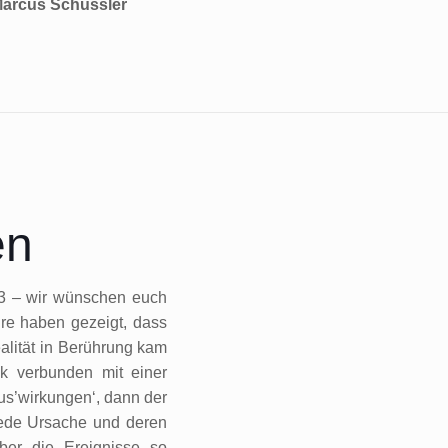
 Marcus Schüssler
en
3 – wir wünschen euch
hre haben gezeigt, dass
alität in Berührung kam
k verbunden mit einer
Aus’wirkungen‘, dann der
Jede Ursache und deren
ber die Ereignisse so