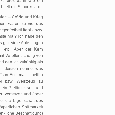
rkt‘ dies dann wie ein
hnell die Schockstarre.
siert – CoVid und Krieg
ngen‘ waren zu viel das
enfreiheit liebt - bzw.
chste Mal? Ich habe den
s gibt viele Ableitungen
g, etc.. Aber der Kern
 mit Veröffentlichung von
d den ich zukünftig als
 all dessen nehme, was
Tsun-Escrima – helfen
tel bzw. Werkzeug zu
e ein Prellbock sein und
zu versetzen und / oder
ei die Eigenschaft des
rperlichen Spürbarkeit
ankliche Beschäftigung)