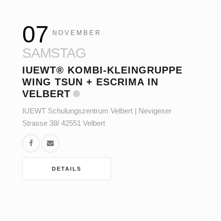
07
NOVEMBER
SAMSTAG
IUEWT® KOMBI-KLEINGRUPPE
WING TSUN + ESCRIMA IN
VELBERT
IUEWT Schulungszentrum Velbert | Nevigeser
Strasse 38/ 42551 Velbert
DETAILS