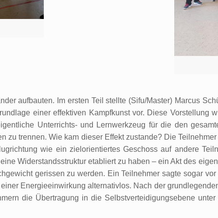
der aufbauten. Im ersten Teil stellte (Sifu/Master) Marcus Sch
ndlage einer effektiven Kampfkunst vor. Diese Vorstellung 
gentliche Unterrichts- und Lernwerkzeug für die den gesamte
gmen zu trennen. Wie kam dieser Effekt zustande? Die Teilnehme
ugrichtung wie ein zielorientiertes Geschoss auf andere Te
, eine Widerstandsstruktur etabliert zu haben – ein Akt des e
ichgewicht gerissen zu werden. Ein Teilnehmer sagte sogar vor
h einer Energieeinwirkung alternativlos. Nach der grundlegenden
mern die Übertragung in die Selbstverteidigungsebene unter