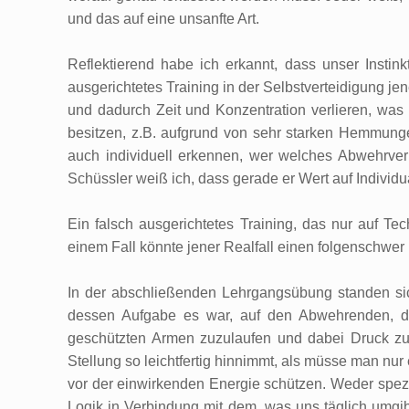
und das auf eine unsanfte Art.
Reflektierend habe ich erkannt, dass unser Instin
ausgerichtetes Training in der Selbstverteidigung je
und dadurch Zeit und Konzentration verlieren, wa
besitzen, z.B. aufgrund von sehr starken Hemmunge
auch individuell erkennen, wer welches Abwehrver
Schüssler weiß ich, dass gerade er Wert auf Individua
Ein falsch ausgerichtetes Training, das nur auf T
einem Fall könnte jener Realfall einen folgenschwer 
In der abschließenden Lehrgangsübung standen sich
dessen Aufgabe es war, auf den Abwehrenden, de
geschützten Armen zuzulaufen und dabei Druck zu
Stellung so leichtfertig hinnimmt, als müsse man nu
vor der einwirkenden Energie schützen. Weder spez
Logik in Verbindung mit dem, was uns täglich umgib