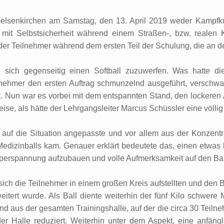
 Gelsenkirchen am Samstag, den 13. April 2019 weder Kampfk
h mit Selbstsicherheit während einem Straßen-, bzw. reale
er Teilnehmer während dem ersten Teil der Schulung, die an d
sich gegenseitig einen Softball zuzuwerfen. Was hatte die
lnehmer den ersten Auftrag schmunzelnd ausgeführt, verschwa
t. Nun war es vorbei mit dem entspannten Stand, den lockere
se, als hätte der Lehrgangsleiter Marcus Schüssler eine völlig 
, auf die Situation angepasste und vor allem aus der Konzen
edizinballs kam. Genauer erklärt bedeutete das, einen etwas
rperspannung aufzubauen und volle Aufmerksamkeit auf den Ball
 sich die Teilnehmer in einem großen Kreis aufstellten und den 
tert wurde. Als Ball diente weiterhin der fünf Kilo schwere M
nd aus der gesamten Trainingshalle, auf der die circa 30 Teiln
r Halle reduziert. Weiterhin unter dem Aspekt, eine anfängl