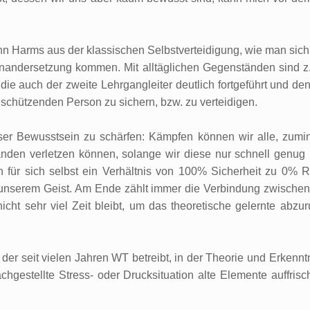
n Harms aus der klassischen Selbstverteidigung, wie man sic
einandersetzung kommen. Mit alltäglichen Gegenständen sind 
die auch der zweite Lehrgangleiter deutlich fortgeführt und de
 schützenden Person zu sichern, bzw. zu verteidigen.
er Bewusstsein zu schärfen: Kämpfen können wir alle, zumind
en verletzen können, solange wir diese nur schnell genug 
ür sich selbst ein Verhältnis von 100% Sicherheit zu 0% Ri
t unserem Geist. Am Ende zählt immer die Verbindung zwischen
icht sehr viel Zeit bleibt, um das theoretische gelernte abzu
 seit vielen Jahren WT betreibt, in der Theorie und Erkenntnis
estellte Stress- oder Drucksituation alte Elemente auffrisch