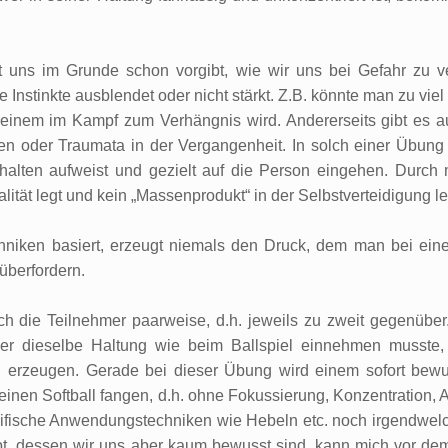
kt uns im Grunde schon vorgibt, wie wir uns bei Gefahr zu 
ne Instinkte ausblendet oder nicht stärkt. Z.B. könnte man zu 
s einem im Kampf zum Verhängnis wird. Andererseits gibt es 
n oder Traumata in der Vergangenheit. In solch einer Übung 
halten aufweist und gezielt auf die Person eingehen. Durch
lität legt und kein „Massenprodukt“ in der Selbstverteidigung leh
echniken basiert, erzeugt niemals den Druck, dem man bei ein
überfordern.
 die Teilnehmer paarweise, d.h. jeweils zu zweit gegenüber. 
r dieselbe Haltung wie beim Ballspiel einnehmen musste, 
 erzeugen. Gerade bei dieser Übung wird einem sofort bewu
r einen Softball fangen, d.h. ohne Fokussierung, Konzentration
ifische Anwendungstechniken wie Hebeln etc. noch irgendwel
t, dessen wir uns aber kaum bewusst sind, kann mich vor dem A