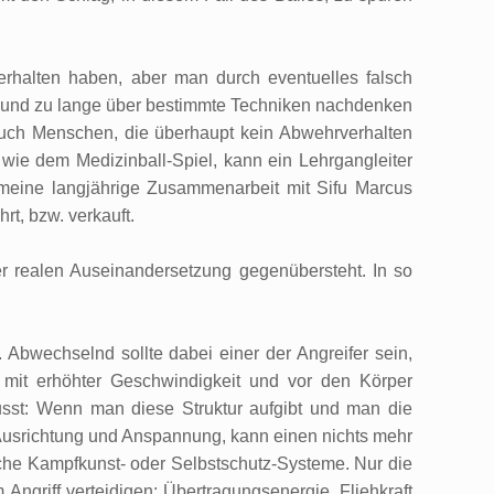
verhalten haben, aber man durch eventuelles falsch
viel und zu lange über bestimmte Techniken nachdenken
auch Menschen, die überhaupt kein Abwehrverhalten
wie dem Medizinball-Spiel, kann ein Lehrgangleiter
 meine langjährige Zusammenarbeit mit Sifu Marcus
rt, bzw. verkauft.
er realen Auseinandersetzung gegenübersteht. In so
Abwechselnd sollte dabei einer der Angreifer sein,
mit erhöhter Geschwindigkeit und vor den Körper
sst: Wenn man diese Struktur aufgibt und man die
, Ausrichtung und Anspannung, kann einen nichts mehr
che Kampfkunst- oder Selbstschutz-Systeme. Nur die
ngriff verteidigen: Übertragungsenergie, Fliehkraft