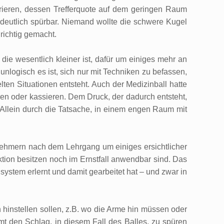
trieren, dessen Trefferquote auf dem geringen Raum
deutlich spürbar. Niemand wollte die schwere Kugel
richtig gemacht.
die wesentlich kleiner ist, dafür um einiges mehr an
nlogisch es ist, sich nur mit Techniken zu befassen,
ten Situationen entsteht. Auch der Medizinball hatte
eren oder kassieren. Dem Druck, der dadurch entsteht,
 Allein durch die Tatsache, in einem engen Raum mit
lnehmern nach dem Lehrgang um einiges ersichtlicher
ktion besitzen noch im Ernstfall anwendbar sind. Das
system erlernt und damit gearbeitet hat – und zwar in
h hinstellen sollen, z.B. wo die Arme hin müssen oder
mt den Schlag, in diesem Fall des Balles, zu spüren