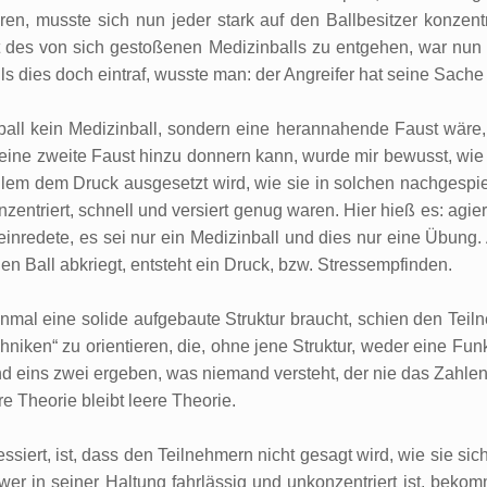
en, musste sich nun jeder stark auf den Ballbesitzer konzen
 des von sich gestoßenen Medizinballs zu entgehen, war nun 
 dies doch eintraf, wusste man: der Angreifer hat seine Sache 
ball kein Medizinball, sondern eine herannahende Faust wäre, 
eine zweite Faust hinzu donnern kann, wurde mir bewusst, wie u
lem dem Druck ausgesetzt wird, wie sie in solchen nachgespiel
onzentriert, schnell und versiert genug waren. Hier hieß es: agi
nredete, es sei nur ein Medizinball und dies nur eine Übung.
en Ball abkriegt, entsteht ein Druck, bzw. Stressempfinden.
einmal eine solide aufgebaute Struktur braucht, schien den Tei
hniken“ zu orientieren, die, ohne jene Struktur, weder eine Fun
und eins zwei ergeben, was niemand versteht, der nie das Zahlen
 Theorie bleibt leere Theorie.
iert, ist, dass den Teilnehmern nicht gesagt wird, wie sie sic
er in seiner Haltung fahrlässig und unkonzentriert ist, bekom