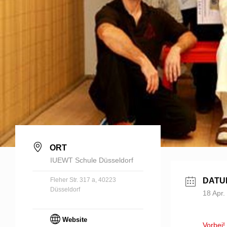
ORT
IUEWT Schule Düsseldorf
Fleher Str. 317 a, 40223
DATU
Düsseldorf
18 Apr.
Website
Vorbei!