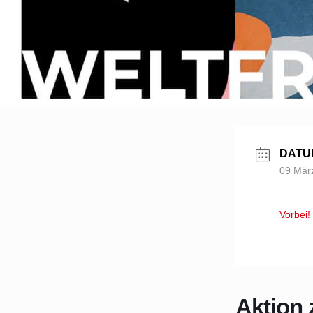
DATU
09 Mär
Vorbei!
Aktion 