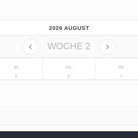
2026 AUGUST
WOCHE
2
MI.
DO.
FR.
5
6
7