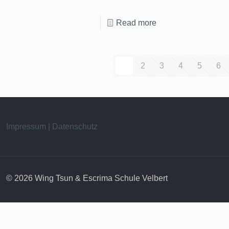
Read more
1
2
3
4
5
6
Impressum | Datenschutz
© 2026 Wing Tsun & Escrima Schule Velbert